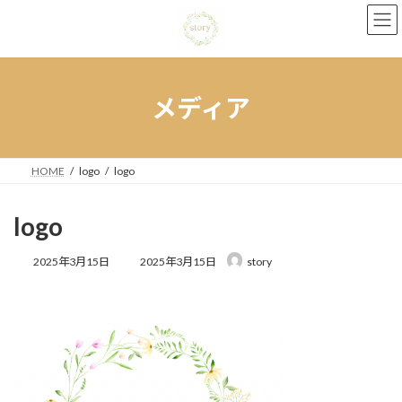
コ
ナ
ン
ビ
テ
ゲ
ン
ー
ツ
シ
へ
ョ
メディア
ス
ン
キ
に
ッ
移
プ
動
HOME
logo
logo
logo
最
2025年3月15日
2025年3月15日
story
終
更
新
日
時
: