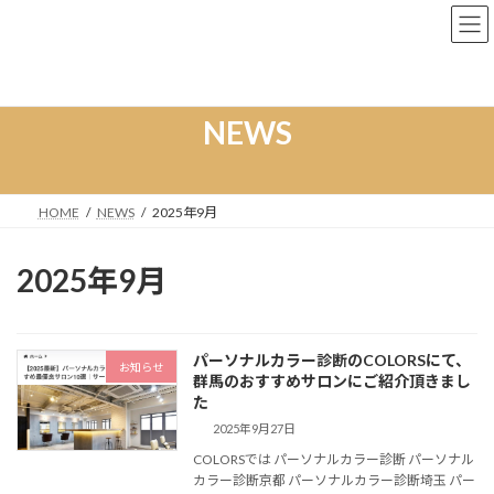
コ
ナ
ン
ビ
テ
ゲ
ン
ー
ツ
シ
へ
ョ
NEWS
ス
ン
キ
に
ッ
移
プ
動
HOME
NEWS
2025年9月
2025年9月
パーソナルカラー診断のCOLORSにて、
お知らせ
群馬のおすすめサロンにご紹介頂きまし
た
2025年9月27日
COLORSでは パーソナルカラー診断 パーソナル
カラー診断京都 パーソナルカラー診断埼玉 パー